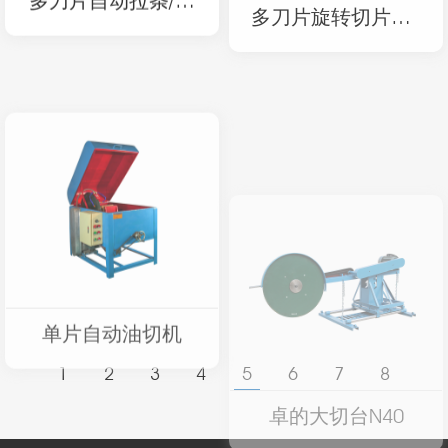
粒机
CM250
单片自动油切机
卓的大切台N40
1
2
3
4
5
6
7
8