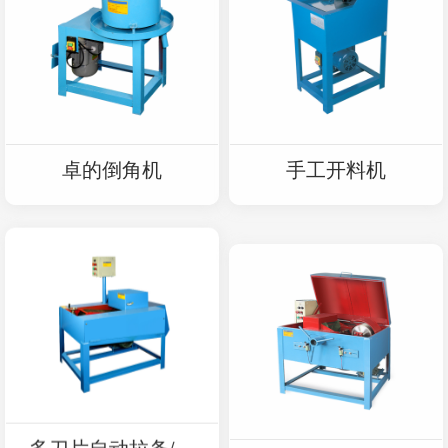
卓的倒角机
手工开料机
多刀片自动拉条/切
多刀片旋转切片机R