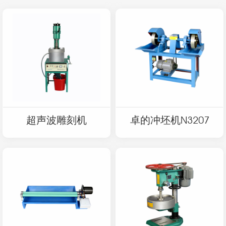
超声波雕刻机
卓的冲坯机N3207